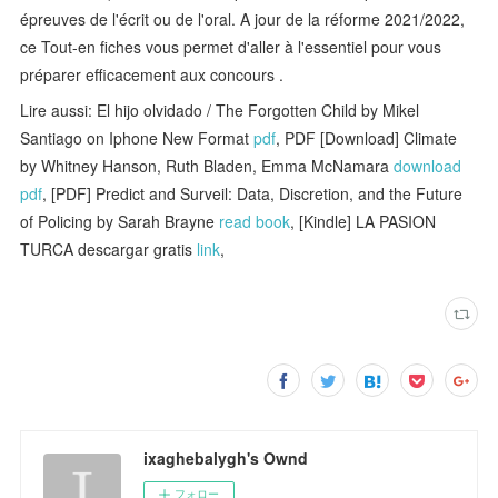
épreuves de l'écrit ou de l'oral. A jour de la réforme 2021/2022,
ce Tout-en fiches vous permet d'aller à l'essentiel pour vous
préparer efficacement aux concours .
Lire aussi: El hijo olvidado / The Forgotten Child by Mikel
Santiago on Iphone New Format
pdf
, PDF [Download] Climate
by Whitney Hanson, Ruth Bladen, Emma McNamara
download
pdf
, [PDF] Predict and Surveil: Data, Discretion, and the Future
of Policing by Sarah Brayne
read book
, [Kindle] LA PASION
TURCA descargar gratis
link
,
ixaghebalygh's Ownd
フォロー