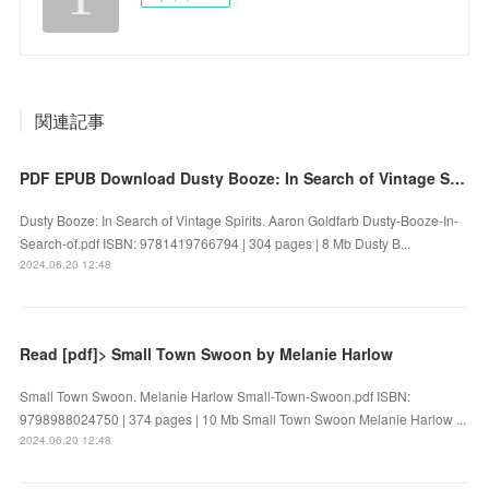
関連記事
PDF EPUB Download Dusty Booze: In Search of Vintage Spirits by Aaron Goldfarb Full Book
Dusty Booze: In Search of Vintage Spirits. Aaron Goldfarb Dusty-Booze-In-
Search-of.pdf ISBN: 9781419766794 | 304 pages | 8 Mb Dusty B...
2024.06.20 12:48
Read [pdf]> Small Town Swoon by Melanie Harlow
Small Town Swoon. Melanie Harlow Small-Town-Swoon.pdf ISBN:
9798988024750 | 374 pages | 10 Mb Small Town Swoon Melanie Harlow ...
2024.06.20 12:48